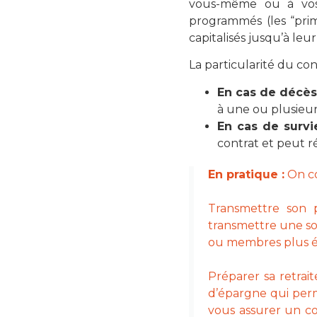
vous-même ou à vos 
programmés (les “prim
capitalisés jusqu’à leu
La particularité du co
En cas de décès
à une ou plusieur
En cas de survi
contrat et peut r
En pratique :
On co
Transmettre son p
transmettre une so
ou membres plus élo
Préparer sa retrait
d’épargne qui perme
vous assurer un c