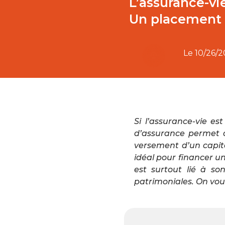
L’assurance-vi
Un placement à
Le
10/26/
Si l’assurance-vie es
d’assurance permet de
versement d’un capit
idéal pour financer u
est surtout lié à so
patrimoniales. On vous