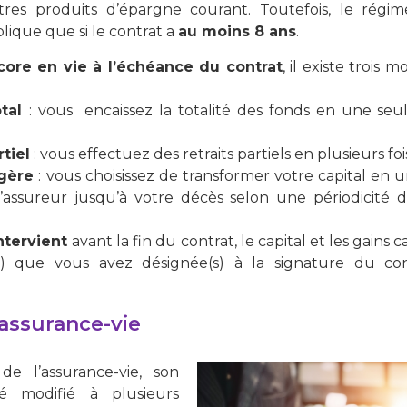
tres produits d’épargne courant. Toutefois, le régim
plique que si le contrat a
au moins 8 ans
.
core en vie à l’échéance du contrat
, il existe trois
:
otal
: vous encaissez la totalité des fonds en une seule
rtiel
: vous effectuez des retraits partiels en plusieurs fois
agère
: vous choisissez de transformer votre capital en 
’assureur jusqu’à votre décès selon une périodicité dé
ntervient
avant la fin du contrat, le capital et les gains c
s) que vous avez désignée(s) à la signature du co
l’assurance-vie
de l’assurance-vie, son
é modifié à plusieurs