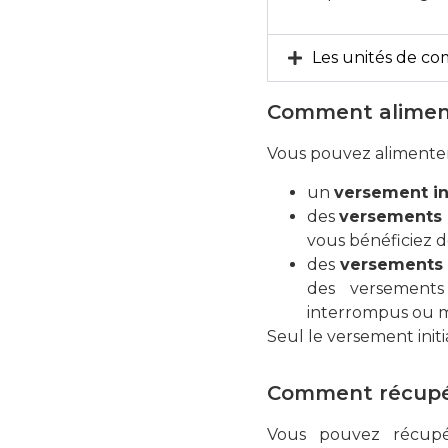
Les unités de co
Comment aliment
Vous pouvez alimenter 
un
versement ini
des
versements 
vous bénéficiez de
des
versements
des versements 
interrompus ou m
Seul le versement initi
Comment récupér
Vous pouvez récupé