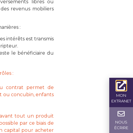
versements libres ou
 des revenus mobiliers
manières :
des intérêts est transmis
ripteur.
reste le bénéficiaire du
ôles :
 du contrat permet de
nt ou concubin, enfants
MON
EXTRANET
t avant tout un produit
NOUS
possible par ce biais de
ÉCRIRE
 capital pour acheter