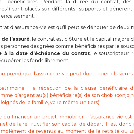
bénéficiaires. Pendant la durée du contrat, des 
es”) sont placés sur différents supports et génèrent
r encaissement.
ntrat d’assurance-vie est qu’il peut se dénouer de deux 
 de l’assuré
, le contrat est clôturé et le capital majoré 
s personnes désignées comme bénéficiaires par le sousc
e à la date d’échéance du contrat
, le souscripteur 
écupérer les fonds librement.
mprend que l’assurance-vie peut donc jouer plusieurs r
atrimoine : la rédaction de la clause bénéficiaire
mme d’argent au(x) bénéficiaire(s) de son choix (conjoi
ignés de la famille, voire même un tiers).
e ou financer un projet immobilier : l’assurance-vie es
t de faire fructifier son capital de départ. Il est donc 
omplément de revenus au moment de la retraite ou un