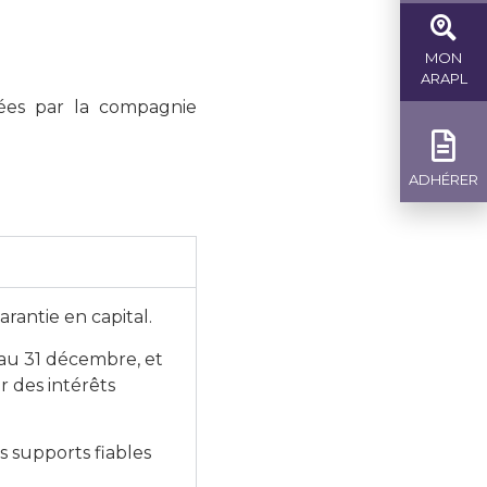
MON
ARAPL
cées par la compagnie
ADHÉRER
rantie en capital.
s au 31 décembre, et
r des intérêts
es supports fiables