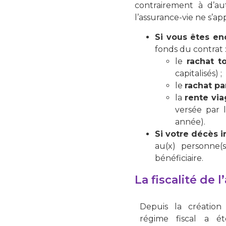
contrairement à d’au
l’assurance-vie ne s’ap
Si vous êtes en
fonds du contrat 
le
rachat t
capitalisés) ;
le
rachat pa
la
rente vi
versée par l
année).
Si votre décès i
au(x) personne(
bénéficiaire.
La fiscalité de 
Depuis la création 
régime fiscal a ét