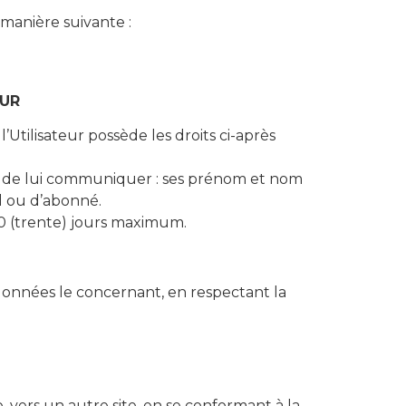
 manière suivante :
EUR
tilisateur possède les droits ci-après
nu de lui communiquer : ses prénom et nom
l ou d’abonné.
30 (trente) jours maximum.
données le concernant, en respectant la
, vers un autre site, en se conformant à la