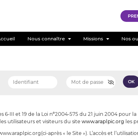
PRE
ccueil
Nous connaître
Missions
Nos out
e
OK
s 6-III et 19 de la Loi n°2004-575 du 21 juin 2004 pour 
des utilisateurs et visiteurs du site
www.araplpic.org
les p
 www.araplpic.org(ci-après « le Site »). L’accès et l’utilis