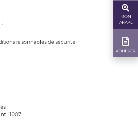
MON
ARAPL
 :
itions raisonnables de sécurité
ADHÉRER
ès :
nt : 1007