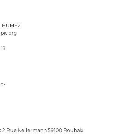
LLE HUMEZ
pic.org
org
Fr
te : 2 Rue Kellermann 59100 Roubaix