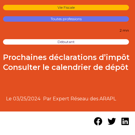
Vie Fiscale
Toutes professions
2 mn
Débutant
Prochaines déclarations d’impôt
Consulter le calendrier de dépôt
Le
03/25/2024
Par Expert Réseau des ARAPL