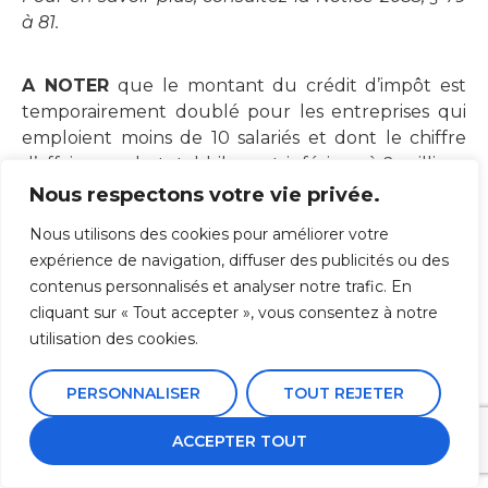
à 81.
A NOTER
que le montant du crédit d’impôt est
temporairement doublé pour les entreprises qui
emploient moins de 10 salariés et dont le chiffre
d’affaires ou le total bilan est inférieur à 2 millions
d’euros (formations effectuées entre le 1/1/2022 et
Nous respectons votre vie privée.
le 31/12/2024),
soit un crédit d’impôt maximum de
Nous utilisons des cookies pour améliorer votre
950,40 € en 2024.
expérience de navigation, diffuser des publicités ou des
contenus personnalisés et analyser notre trafic. En
Le crédit d’impôt formation sera supprimé à
cliquant sur « Tout accepter », vous consentez à notre
compter du 1er janvier 2025.
utilisation des cookies.
Réduction d’impôt pour frais
PERSONNALISER
TOUT REJETER
d’adhésion et de tenue de
comptabilité
ACCEPTER TOUT
Vos recettes ne dépassent pas 77.700 € HT en