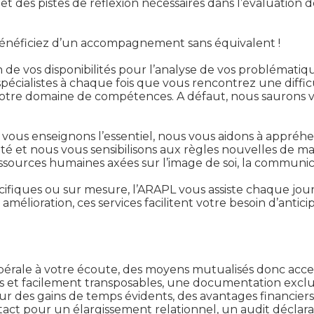
t des pistes de réflexion nécessaires dans l’évaluation de
 bénéficiez d’un accompagnement sans équivalent !
 de vos disponibilités pour l’analyse de vos problématiq
pécialistes à chaque fois que vous rencontrez une difficu
otre domaine de compétences. A défaut, nous saurons vo
 vous enseignons l’essentiel, nous vous aidons à appré
alité et nous vous sensibilisons aux règles nouvelles d
essources humaines axées sur l’image de soi, la communi
cifiques ou sur mesure, l’ARAPL vous assiste chaque jou
t amélioration, ces services facilitent votre besoin d’anti
é libérale à votre écoute, des moyens mutualisés donc ac
ques et facilement transposables, une documentation exc
our des gains de temps évidents, des avantages financiers
ntact pour un élargissement relationnel, un audit déclar