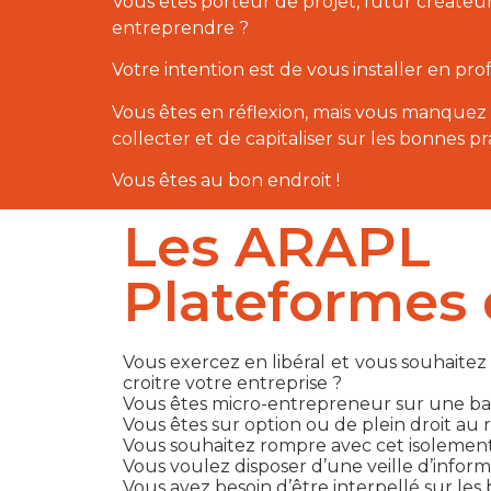
Vous êtes porteur de projet, futur créateu
entreprendre ?
Votre intention est de vous installer en prof
Vous êtes en réflexion, mais vous manquez 
collecter et de capitaliser sur les bonnes p
Vous êtes au bon endroit !
Les ARAPL
Plateformes 
Vous exercez en libéral
et
vous souhaitez 
croitre votre entreprise ?
Vous êtes micro-entrepreneur sur une base
Vous êtes sur option ou de plein droit au 
Vous souhaitez rompre avec cet isolement p
Vous voulez disposer d’une veille d’informa
Vous avez besoin d’être interpellé sur les