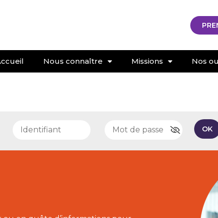
PRE
ccueil
Nous connaître
Missions
Nos out
e
OK