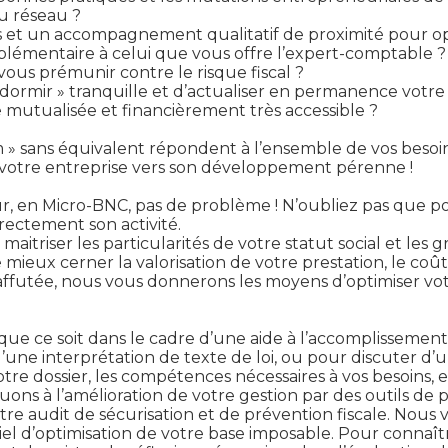
du réseau ?
 et un accompagnement qualitatif de proximité pour opti
lémentaire à celui que vous offre l’expert-comptable ?
vous prémunir contre le risque fiscal ?
 dormir » tranquille et d’actualiser en permanence votre 
e mutualisée et financièrement très accessible ?
 sans équivalent répondent à l’ensemble de vos besoins !
z votre entreprise vers son développement pérenne !
, en Micro-BNC, pas de problème ! N’oubliez pas que po
orrectement son activité.
aitriser les particularités de votre statut social et les g
mieux cerner la valorisation de votre prestation, le coû
 affutée, nous vous donnerons les moyens d’optimiser vot
que ce soit dans le cadre d’une aide à l’accomplissement 
ne interprétation de texte de loi, ou pour discuter d’un
otre dossier, les compétences nécessaires à vos besoins, 
ons à l’amélioration de votre gestion par des outils de 
otre audit de sécurisation et de prévention fiscale. Nous 
el d’optimisation de votre base imposable. Pour connaîtr