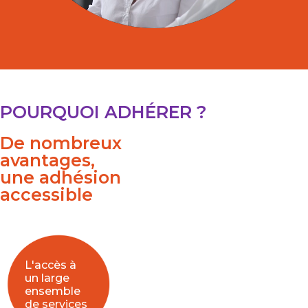
POURQUOI ADHÉRER ?
De nombreux
avantages,
une adhésion
accessible
L'accès à
un large
ensemble
de services