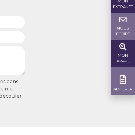
MON
EXTRANET
NOUS
ÉCRIRE
MON
ARAPL
ies dans
 de me
ADHÉRER
 découler.